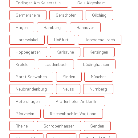
Endingen Am Kaiserstuhl
Gau-Algesheim
Germersheim
Gersthofen
Gilching
Hagen
Hamburg
Hannover
Harsewinkel
Haßfurt
Herzogenaurach
Hoppegarten
Karlsruhe
Kenzingen
Krefeld
Laudenbach
Lüdinghausen
Markt Schwaben
Minden
München
Neubrandenburg
Neuss
Nürnberg
Petershagen
Pfaffenhofen An Der Ilm
Pforzheim
Reichenbach Im Vogtland
Rheine
Schrobenhausen
Senden