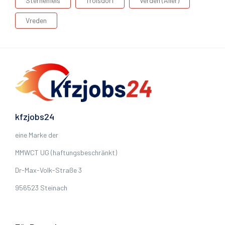
Sternenfels
Troisdorf
Verden (Aller)
Vreden
kfzjobs24
eine Marke der
MMWCT UG (haftungsbeschränkt)
Dr-Max-Volk-Straße 3
956523 Steinach