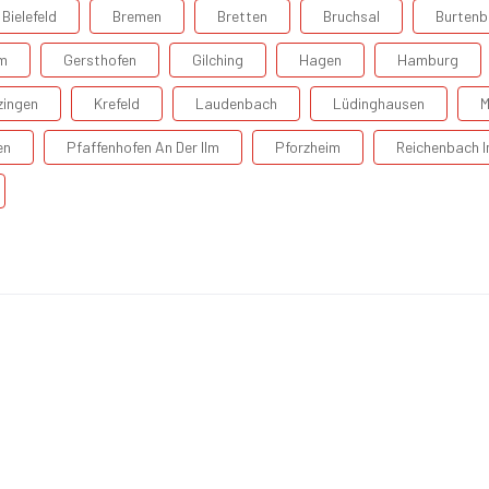
Bielefeld
Bremen
Bretten
Bruchsal
Burtenb
m
Gersthofen
Gilching
Hagen
Hamburg
zingen
Krefeld
Laudenbach
Lüdinghausen
M
en
Pfaffenhofen An Der Ilm
Pforzheim
Reichenbach 