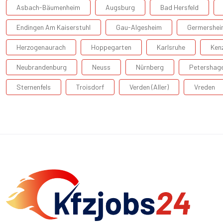
Asbach-Bäumenheim
Augsburg
Bad Hersfeld
Endingen Am Kaiserstuhl
Gau-Algesheim
Germershei
Herzogenaurach
Hoppegarten
Karlsruhe
Ken
Neubrandenburg
Neuss
Nürnberg
Petershag
Sternenfels
Troisdorf
Verden (Aller)
Vreden