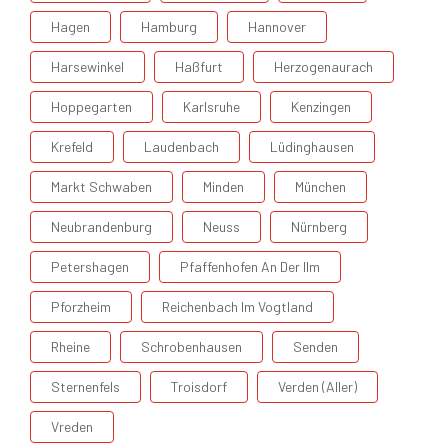
Hagen
Hamburg
Hannover
Harsewinkel
Haßfurt
Herzogenaurach
Hoppegarten
Karlsruhe
Kenzingen
Krefeld
Laudenbach
Lüdinghausen
Markt Schwaben
Minden
München
Neubrandenburg
Neuss
Nürnberg
Petershagen
Pfaffenhofen An Der Ilm
Pforzheim
Reichenbach Im Vogtland
Rheine
Schrobenhausen
Senden
Sternenfels
Troisdorf
Verden (Aller)
Vreden