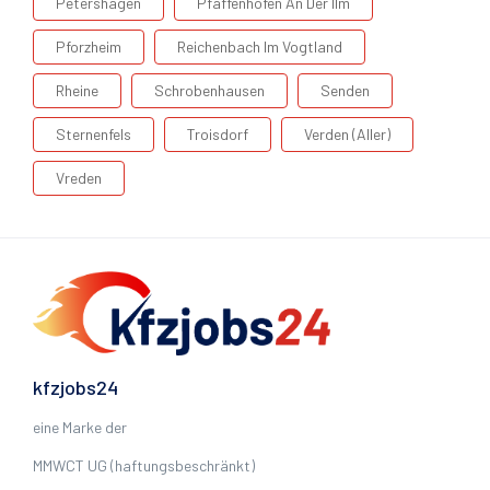
Petershagen
Pfaffenhofen An Der Ilm
Pforzheim
Reichenbach Im Vogtland
Rheine
Schrobenhausen
Senden
Sternenfels
Troisdorf
Verden (Aller)
Vreden
kfzjobs24
eine Marke der
MMWCT UG (haftungsbeschränkt)