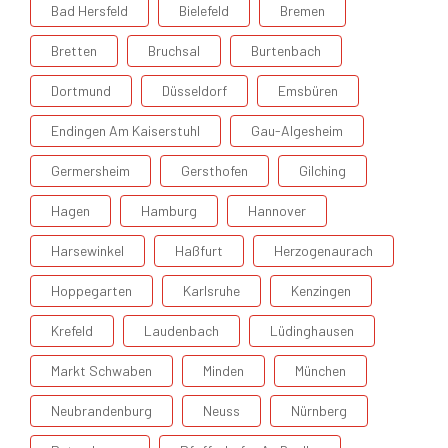
Bad Hersfeld
Bielefeld
Bremen
Bretten
Bruchsal
Burtenbach
Dortmund
Düsseldorf
Emsbüren
Endingen Am Kaiserstuhl
Gau-Algesheim
Germersheim
Gersthofen
Gilching
Hagen
Hamburg
Hannover
Harsewinkel
Haßfurt
Herzogenaurach
Hoppegarten
Karlsruhe
Kenzingen
Krefeld
Laudenbach
Lüdinghausen
Markt Schwaben
Minden
München
Neubrandenburg
Neuss
Nürnberg