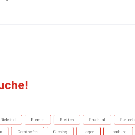
suche!
Bielefeld
Bremen
Bretten
Bruchsal
Burtenb
m
Gersthofen
Gilching
Hagen
Hamburg