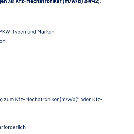
gen
als
Kfz-Mechatroniker (m/w/d) &#42;
:
 PKW-Typen und Marken
ion
ng zum Kfz-Mechatroniker (m/w/d)* oder Kfz-
erforderlich