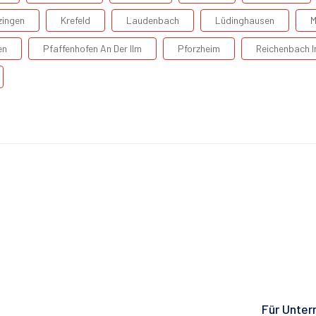
zingen
Krefeld
Laudenbach
Lüdinghausen
M
en
Pfaffenhofen An Der Ilm
Pforzheim
Reichenbach 
Für Unte