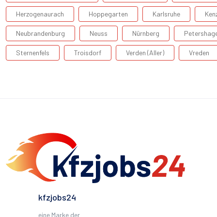
Herzogenaurach
Hoppegarten
Karlsruhe
Ken
Neubrandenburg
Neuss
Nürnberg
Petershag
Sternenfels
Troisdorf
Verden (Aller)
Vreden
kfzjobs24
eine Marke der