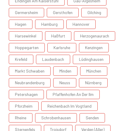
Endingen Am Kaiserstuhl
Gau-Algesheim
Germersheim
Gersthofen
Gilching
Hagen
Hamburg
Hannover
Harsewinkel
Haßfurt
Herzogenaurach
Hoppegarten
Karlsruhe
Kenzingen
Krefeld
Laudenbach
Lüdinghausen
Markt Schwaben
Minden
München
Neubrandenburg
Neuss
Nürnberg
Petershagen
Pfaffenhofen An Der Ilm
Pforzheim
Reichenbach Im Vogtland
Rheine
Schrobenhausen
Senden
Sternenfels
Troisdorf
Verden (Aller)