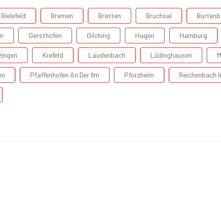
Bielefeld
Bremen
Bretten
Bruchsal
Burtenb
m
Gersthofen
Gilching
Hagen
Hamburg
zingen
Krefeld
Laudenbach
Lüdinghausen
M
en
Pfaffenhofen An Der Ilm
Pforzheim
Reichenbach 