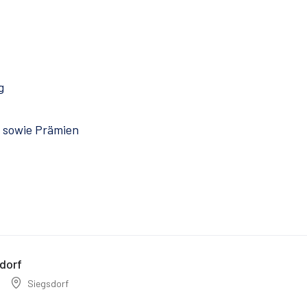
g
n sowie Prämien
dorf
Siegsdorf