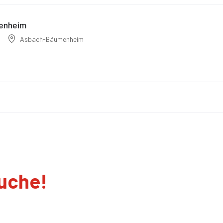
menheim
Asbach-Bäumenheim
suche!