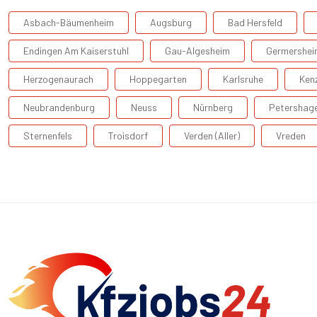
Asbach-Bäumenheim
Augsburg
Bad Hersfeld
Endingen Am Kaiserstuhl
Gau-Algesheim
Germershei
Herzogenaurach
Hoppegarten
Karlsruhe
Ken
Neubrandenburg
Neuss
Nürnberg
Petershag
Sternenfels
Troisdorf
Verden (Aller)
Vreden