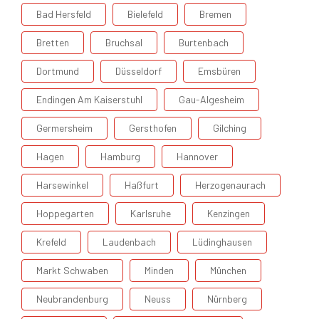
Bad Hersfeld
Bielefeld
Bremen
Bretten
Bruchsal
Burtenbach
Dortmund
Düsseldorf
Emsbüren
Endingen Am Kaiserstuhl
Gau-Algesheim
Germersheim
Gersthofen
Gilching
Hagen
Hamburg
Hannover
Harsewinkel
Haßfurt
Herzogenaurach
Hoppegarten
Karlsruhe
Kenzingen
Krefeld
Laudenbach
Lüdinghausen
Markt Schwaben
Minden
München
Neubrandenburg
Neuss
Nürnberg