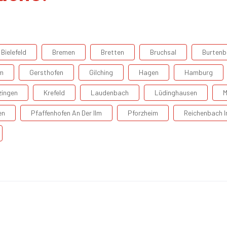
Bielefeld
Bremen
Bretten
Bruchsal
Burtenb
m
Gersthofen
Gilching
Hagen
Hamburg
zingen
Krefeld
Laudenbach
Lüdinghausen
M
en
Pfaffenhofen An Der Ilm
Pforzheim
Reichenbach 