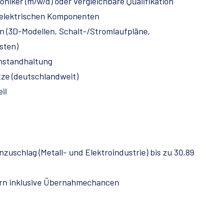
niker (m/w/d) oder vergleichbare Qualifikation
 elektrischen Komponenten
n (3D-Modellen, Schalt-/Stromlaufpläne,
sten)
Instandhaltung
ze (deutschlandweit)
il
schlag (Metall- und Elektroindustrie) bis zu 30,89
ern inklusive Übernahmechancen