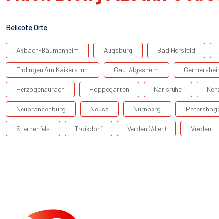
Beliebte Orte
Asbach-Bäumenheim
Augsburg
Bad Hersfeld
Endingen Am Kaiserstuhl
Gau-Algesheim
Germershei
Herzogenaurach
Hoppegarten
Karlsruhe
Ken
Neubrandenburg
Neuss
Nürnberg
Petershag
Sternenfels
Troisdorf
Verden (Aller)
Vreden