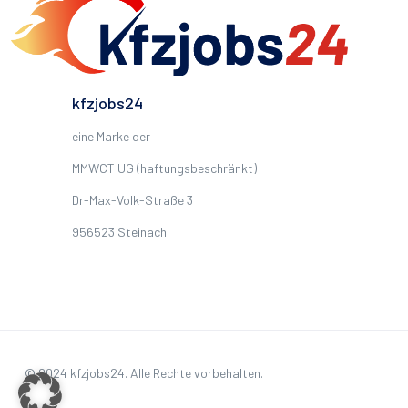
kfzjobs24
eine Marke der
MMWCT UG (haftungsbeschränkt)
Dr-Max-Volk-Straße 3
956523 Steinach
© 2024 kfzjobs24. Alle Rechte vorbehalten.