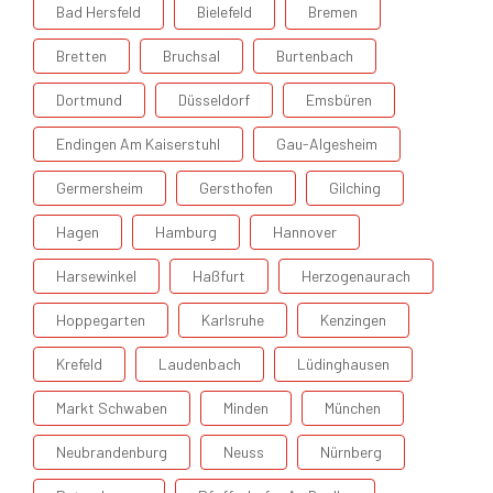
Bad Hersfeld
Bielefeld
Bremen
Bretten
Bruchsal
Burtenbach
Dortmund
Düsseldorf
Emsbüren
Endingen Am Kaiserstuhl
Gau-Algesheim
Germersheim
Gersthofen
Gilching
Hagen
Hamburg
Hannover
Harsewinkel
Haßfurt
Herzogenaurach
Hoppegarten
Karlsruhe
Kenzingen
Krefeld
Laudenbach
Lüdinghausen
Markt Schwaben
Minden
München
Neubrandenburg
Neuss
Nürnberg