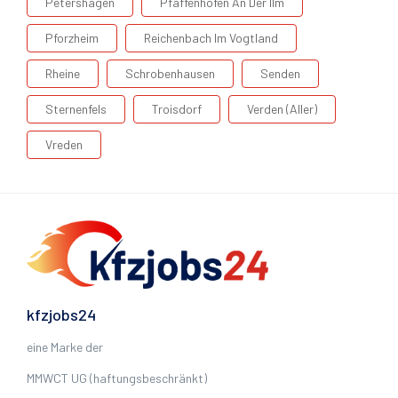
Petershagen
Pfaffenhofen An Der Ilm
Pforzheim
Reichenbach Im Vogtland
Rheine
Schrobenhausen
Senden
Sternenfels
Troisdorf
Verden (Aller)
Vreden
kfzjobs24
eine Marke der
MMWCT UG (haftungsbeschränkt)