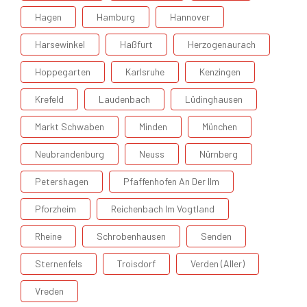
Hagen
Hamburg
Hannover
Harsewinkel
Haßfurt
Herzogenaurach
Hoppegarten
Karlsruhe
Kenzingen
Krefeld
Laudenbach
Lüdinghausen
Markt Schwaben
Minden
München
Neubrandenburg
Neuss
Nürnberg
Petershagen
Pfaffenhofen An Der Ilm
Pforzheim
Reichenbach Im Vogtland
Rheine
Schrobenhausen
Senden
Sternenfels
Troisdorf
Verden (Aller)
Vreden