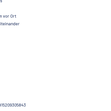
rs
 vor Ort
Miteinander
4915209305843