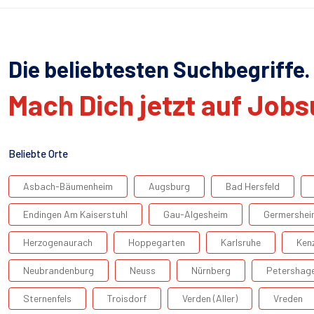
Die beliebtesten Suchbegriffe.
Mach Dich jetzt auf Job
Beliebte Orte
Asbach-Bäumenheim
Augsburg
Bad Hersfeld
Endingen Am Kaiserstuhl
Gau-Algesheim
Germershei
Herzogenaurach
Hoppegarten
Karlsruhe
Ken
Neubrandenburg
Neuss
Nürnberg
Petershag
Sternenfels
Troisdorf
Verden (Aller)
Vreden