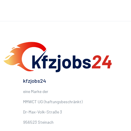
kfzjobs24
eine Marke der
MMWCT UG (haftungsbeschränkt)
Dr-Max-Volk-Straße 3
956523 Steinach