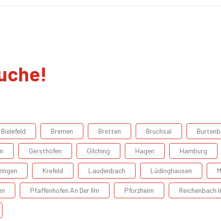
suche!
Bielefeld
Bremen
Bretten
Bruchsal
Burtenb
m
Gersthofen
Gilching
Hagen
Hamburg
zingen
Krefeld
Laudenbach
Lüdinghausen
M
en
Pfaffenhofen An Der Ilm
Pforzheim
Reichenbach 