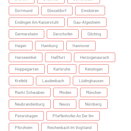
Dortmund
Düsseldorf
Emsbüren
Endingen Am Kaiserstuhl
Gau-Algesheim
Germersheim
Gersthofen
Gilching
Hagen
Hamburg
Hannover
Harsewinkel
Haßfurt
Herzogenaurach
Hoppegarten
Karlsruhe
Kenzingen
Krefeld
Laudenbach
Lüdinghausen
Markt Schwaben
Minden
München
Neubrandenburg
Neuss
Nürnberg
Petershagen
Pfaffenhofen An Der Ilm
Pforzheim
Reichenbach Im Vogtland