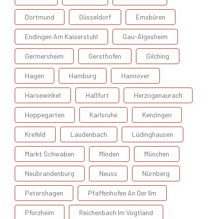
Dortmund
Düsseldorf
Emsbüren
Endingen Am Kaiserstuhl
Gau-Algesheim
Germersheim
Gersthofen
Gilching
Hagen
Hamburg
Hannover
Harsewinkel
Haßfurt
Herzogenaurach
Hoppegarten
Karlsruhe
Kenzingen
Krefeld
Laudenbach
Lüdinghausen
Markt Schwaben
Minden
München
Neubrandenburg
Neuss
Nürnberg
Petershagen
Pfaffenhofen An Der Ilm
Pforzheim
Reichenbach Im Vogtland