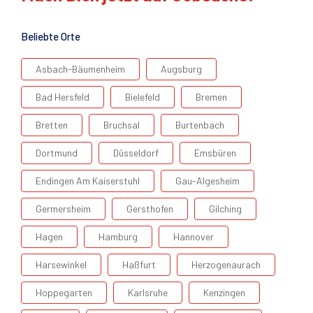
Beliebte Orte
Asbach-Bäumenheim
Augsburg
Bad Hersfeld
Bielefeld
Bremen
Bretten
Bruchsal
Burtenbach
Dortmund
Düsseldorf
Emsbüren
Endingen Am Kaiserstuhl
Gau-Algesheim
Germersheim
Gersthofen
Gilching
Hagen
Hamburg
Hannover
Harsewinkel
Haßfurt
Herzogenaurach
Hoppegarten
Karlsruhe
Kenzingen