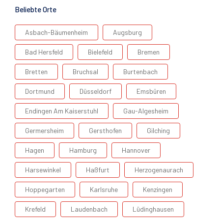
Beliebte Orte
Asbach-Bäumenheim
Augsburg
Bad Hersfeld
Bielefeld
Bremen
Bretten
Bruchsal
Burtenbach
Dortmund
Düsseldorf
Emsbüren
Endingen Am Kaiserstuhl
Gau-Algesheim
Germersheim
Gersthofen
Gilching
Hagen
Hamburg
Hannover
Harsewinkel
Haßfurt
Herzogenaurach
Hoppegarten
Karlsruhe
Kenzingen
Krefeld
Laudenbach
Lüdinghausen